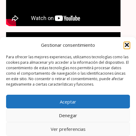
Gestionar consentimiento
Para ofrecer las mejores experiencias, utilizamos tecnologías como las
cookies para almacenar y/o acceder a la información del dispositivo. El
consentimiento de estas tecnologías nos permitirá procesar datos
como el comportamiento de navegación o las identificaciones únicas
en este sitio. No consentir o retirar el consentimiento, puede afectar
negativamente a ciertas características y funciones.
Y también puedes aprender más de ellos visitando la
Aceptar
página de SEO / Birdlife pulsando
aquí
Denegar
Aviso legal
|
Política de cookies y privacidad
Ver preferencias