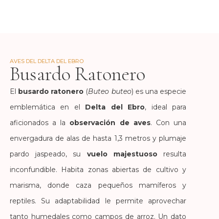
El Delta del Ebro .Com
AVES DEL DELTA DEL EBRO
Busardo Ratonero
El
busardo ratonero
(
Buteo buteo
) es una especie
emblemática en el
Delta del Ebro
, ideal para
aficionados a la
observación de aves
. Con una
envergadura de alas de hasta 1,3 metros y plumaje
pardo jaspeado, su
vuelo majestuoso
resulta
inconfundible. Habita zonas abiertas de cultivo y
marisma, donde caza pequeños mamíferos y
reptiles. Su adaptabilidad le permite aprovechar
tanto humedales como campos de arroz. Un dato